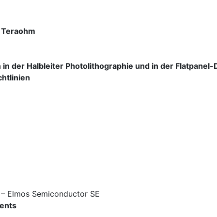
d Teraohm
n der Halbleiter Photolithographie und in der Flatpanel-
htlinien
i – Elmos Semiconductor SE
nents