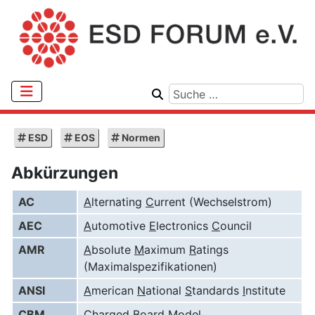
ESD
EOS
Normen
Abkürzungen
AC
A
lternating
C
urrent (Wechselstrom)
AEC
A
utomotive
E
lectronics
C
ouncil
AMR
A
bsolute
M
aximum
R
atings
(Maximalspezifikationen)
ANSI
A
merican
N
ational
S
tandards
I
nstitute
CBM
C
harged
B
oard
M
odel