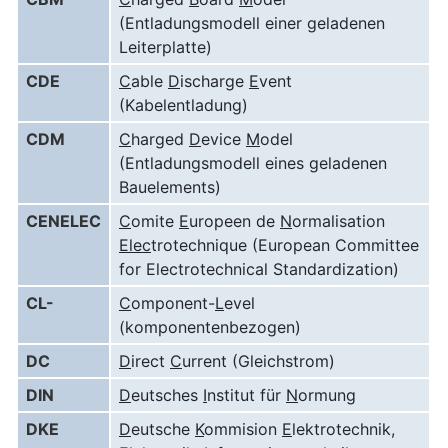
(Entladungsmodell einer geladenen
Leiterplatte)
CDE
C
able
D
ischarge
E
vent
(Kabelentladung)
CDM
C
harged
D
evice
M
odel
(Entladungsmodell eines geladenen
Bauelements)
CENELEC
C
omite
E
uropeen de
N
ormalisation
Elec
trotechnique (European Committee
for Electrotechnical Standardization)
CL-
C
omponent-
L
evel
(komponentenbezogen)
DC
D
irect
C
urrent (Gleichstrom)
DIN
D
eutsches
I
nstitut für
N
ormung
DKE
D
eutsche
K
ommision
E
lektrotechnik,