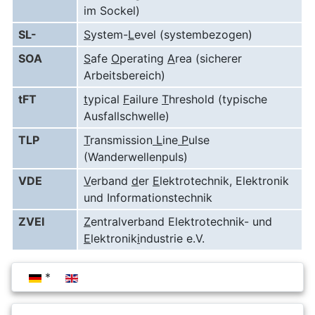
im Sockel)
SL-
S
ystem-
L
evel (systembezogen)
SOA
S
afe
O
perating
A
rea (sicherer
Arbeitsbereich)
tFT
t
ypical
F
ailure
T
hreshold (typische
Ausfallschwelle)
TLP
T
ransmission
L
ine
P
ulse
(Wanderwellenpuls)
VDE
V
erband
d
er
E
lektrotechnik, Elektronik
und Informationstechnik
ZVEI
Z
entralverband Elektrotechnik- und
E
lektronik
i
ndustrie e.V.
Sprache auswählen