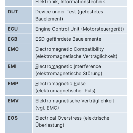
Elektronik, Informationstechnik
DUT
D
evice
u
nder
T
est (getestetes
Bauelement)
ECU
E
ngine
C
ontrol
U
nit (Motorsteuergerät)
EGB
E
SD
g
efährdete
B
auelemente
EMC
E
lectro
m
agnetic
C
ompatibility
(elektromagnetische Verträglichkeit)
EMI
E
lectro
m
agnetic
I
nterference
(elektromagnetische Störung)
EMP
E
lectromagnetic
P
ulse
(elektromagnetischer Puls)
EMV
E
lektro
m
agnetische
V
erträglichkeit
(vgl. EMC)
EOS
E
lectrical
O
ver
s
tress (elektrische
Überlastung)