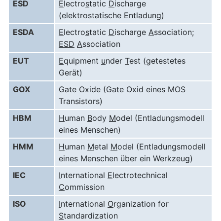
ESD
E
lectro
s
tatic
D
ischarge
(elektrostatische Entladung)
ESDA
E
lectro
s
tatic
D
ischarge
A
ssociation;
ESD
A
ssociation
EUT
E
quipment
u
nder
T
est (getestetes
Gerät)
GOX
G
ate
Ox
ide (Gate Oxid eines MOS
Transistors)
HBM
H
uman
B
ody
M
odel (Entladungsmodell
eines Menschen)
HMM
H
uman
M
etal
M
odel (Entladungsmodell
eines Menschen über ein Werkzeug)
IEC
I
nternational
E
lectrotechnical
C
ommission
ISO
I
nternational
O
rganization for
S
tandardization