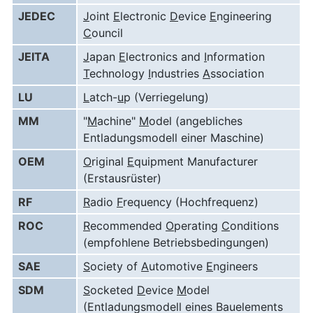
JEDEC
J
oint
E
lectronic
D
evice
E
ngineering
C
ouncil
JEITA
J
apan
E
lectronics and
I
nformation
T
echnology
I
ndustries
A
ssociation
LU
L
atch-
u
p (Verriegelung)
MM
"
M
achine"
M
odel (angebliches
Entladungsmodell einer Maschine)
OEM
O
riginal
E
quipment Manufacturer
(Erstausrüster)
RF
R
adio
F
requency (Hochfrequenz)
ROC
R
ecommended
O
perating
C
onditions
(empfohlene Betriebsbedingungen)
SAE
S
ociety of
A
utomotive
E
ngineers
SDM
S
ocketed
D
evice
M
odel
(Entladungsmodell eines Bauelements