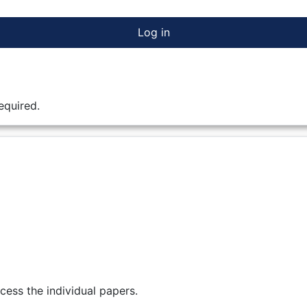
Log in
equired.
cess the individual papers.