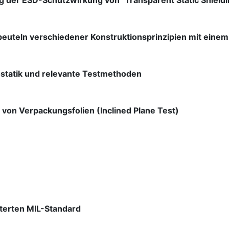
 der ESD-Schutzwirkung von "Transparent Static Shieldi
uteln verschiedener Konstruktionsprinzipien mit eine
ostatik und relevante Testmethoden
von Verpackungsfolien (Inclined Plane Test)
terten MIL-Standard