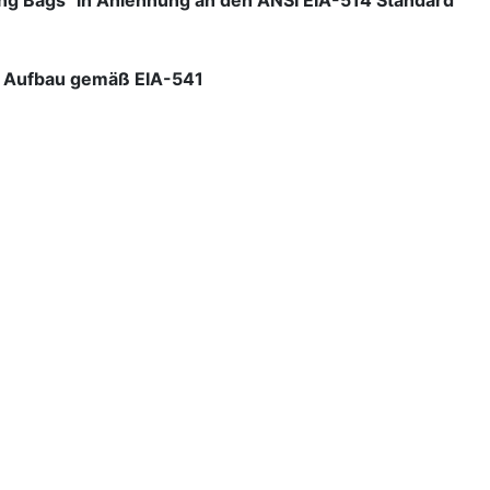
ng Bags" in Anlehnung an den ANSI EIA-514 Standard
m Aufbau gemäß EIA-541