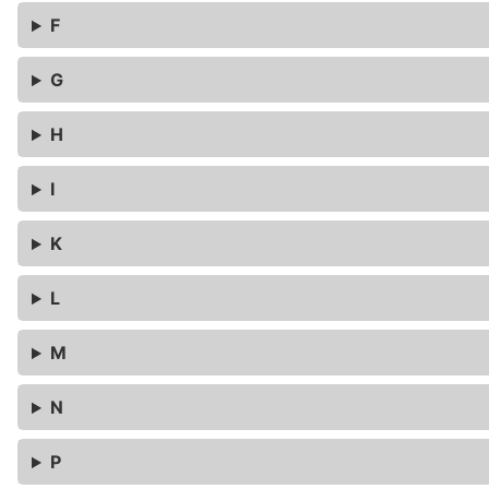
F
G
H
I
K
L
M
N
P