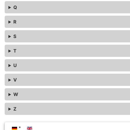
Q
R
S
T
U
V
W
Z
Sprache auswählen